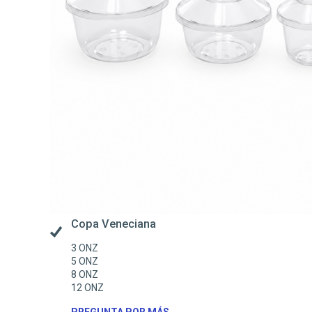
Copa Veneciana
3 ONZ
5 ONZ
8 ONZ
12 ONZ
PREGUNTA POR MÁS