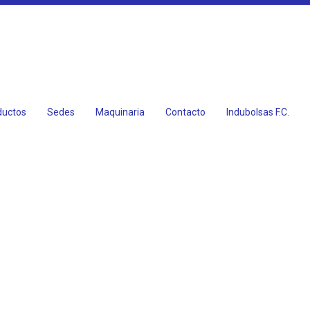
ductos
Sedes
Maquinaria
Contacto
Indubolsas F.C.